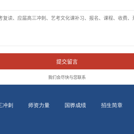
三冲刺
师资力量
国骅成绩
招生简章