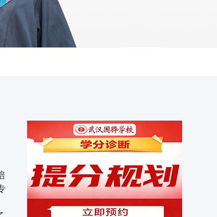
培
专
了