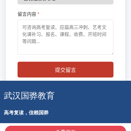
武汉国骅教育
高考复读，信赖国骅