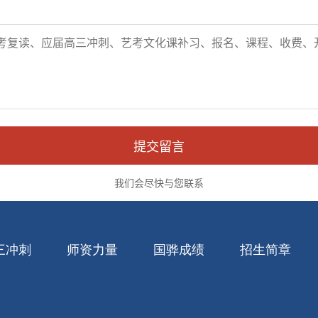
三冲刺
师资力量
国骅成绩
招生简章